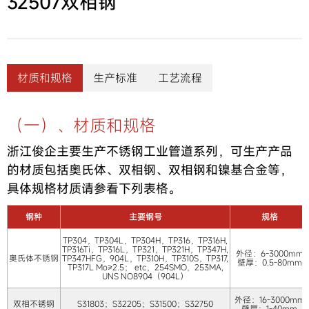
32507双相钢
材质和规格
生产标准
工艺流程
（一）、材质和规格
浙江俊企主要生产不锈钢工业管道系列，可生产产品
的材质包括奥氏体、双相钢、双相钢和镍基合金等，
具体规格材质请参看下列表格。
钢种
主要钢号
规格
TP304，TP304L，TP304H，TP316，TP316H,
TP316Ti，TP316L，TP321，TP321H，TP347H,
外径：6-3000mm
奥氏体不锈钢
TP347HFG，904L，TP310H，TP310S，TP317,
壁厚：0.5-80mm
TP317L Mo≥2.5； etc，254SMO，253MA,
UNS NO8904（904L）
外径：16-3000mm
双相不锈钢
S31803；S32205；S31500；S32750
壁厚：1-40mm