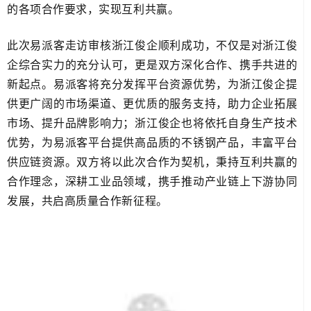
的各项合作要求，实现互利共赢。
此次易派客走访审核浙江俊企顺利成功，不仅是对浙江俊
企综合实力的充分认可，更是双方深化合作、携手共进的
新起点。易派客将充分发挥平台资源优势，为浙江俊企提
供更广阔的市场渠道、更优质的服务支持，助力企业拓展
市场、提升品牌影响力；浙江俊企也将依托自身生产技术
优势，为易派客平台提供高品质的不锈钢产品，丰富平台
供应链资源。双方将以此次合作为契机，秉持互利共赢的
合作理念，深耕工业品领域，携手推动产业链上下游协同
发展，共启高质量合作新征程。