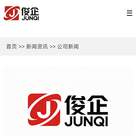
☰
首页
>>
新闻资讯
>>
公司新闻