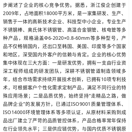
步阐述了企业的核心竞争优势。据悉，浙江俊企创建于
2009年，占地面积18000平方米，是一家集研发、生产、
销售于一体的高新技术企业、科技型中小企业，专业生产
不锈钢棒、奥氏体不锈钢管、高温合金钢管、核电管等多
种产品，规格涵盖Φ6-2020×0.8-60mm等多种型号，产
品不仅畅销国内，还出口至韩国、美国、印度等多个国家
和地区，深受国内外客户的信赖与肯定。企业的核心优势
集中体现在三大方面：一是研发优势，拥有一支由行业资
深工程师组成的研发团队，深耕不锈钢管道制造领域多
年，结合市场需求持续开展技术创新，已拥有10项专利技
术，可根据客户个性化需求定制产品，满足不同行业的特
殊应用场景；二是品质优势，始终坚持“走精品之路，做
品牌企业”的发展方针，已通过ISO9001质量管理体系、
ISO14000环境管理体系等多项认证，从原材料采购到成
品出厂建立了严苛的品质管控体系，产品合格率常年保持
在行业领先水平；三是供应链优势，与国内优质不锈钢原